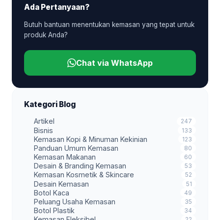
Ada Pertanyaan?
Butuh bantuan menentukan kemasan yang tepat untuk
produk Anda?
Chat via WhatsApp
Kategori Blog
Artikel
247
Bisnis
133
Kemasan Kopi & Minuman Kekinian
123
Panduan Umum Kemasan
80
Kemasan Makanan
60
Desain & Branding Kemasan
53
Kemasan Kosmetik & Skincare
52
Desain Kemasan
51
Botol Kaca
49
Peluang Usaha Kemasan
35
Botol Plastik
34
Kemasan Fleksibel
22