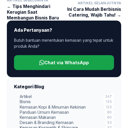
ARTIKEL SEBELUMNYA
ARTIKEL SELANJUTNYA
← Tips Menghindari
Ini Cara Mudah Berbisnis
Kerugian Saat
Catering, Wajib Tahu! →
Membangun Bisnis Baru
Ada Pertanyaan?
Butuh bantuan menentukan kemasan yang tepat untuk
produk Anda?
Chat via WhatsApp
Kategori Blog
Artikel
247
Bisnis
133
Kemasan Kopi & Minuman Kekinian
123
Panduan Umum Kemasan
80
Kemasan Makanan
60
Desain & Branding Kemasan
53
Kemasan Kosmetik & Skincare
52