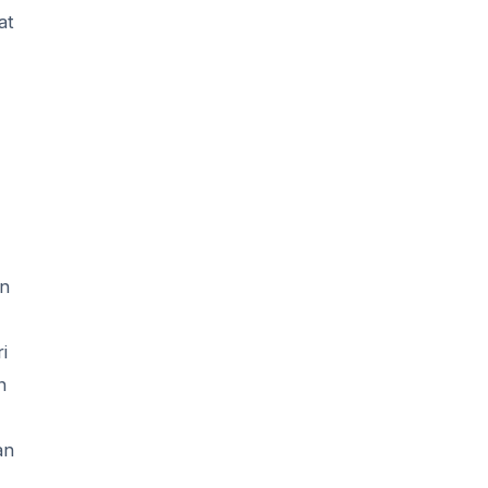
at
in
i
n
an