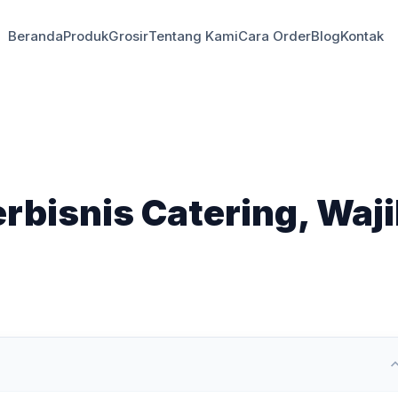
Beranda
Produk
Grosir
Tentang Kami
Cara Order
Blog
Kontak
rbisnis Catering, Waj