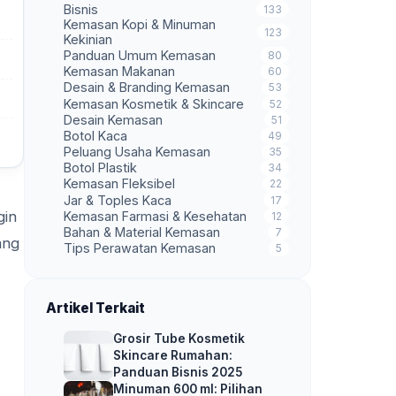
Bisnis
133
Kemasan Kopi & Minuman
123
Kekinian
Panduan Umum Kemasan
80
Kemasan Makanan
60
Desain & Branding Kemasan
53
Kemasan Kosmetik & Skincare
52
Desain Kemasan
51
Botol Kaca
49
Peluang Usaha Kemasan
35
Botol Plastik
34
Kemasan Fleksibel
22
Jar & Toples Kaca
17
gin
Kemasan Farmasi & Kesehatan
12
Bahan & Material Kemasan
7
ang
Tips Perawatan Kemasan
5
Artikel Terkait
Grosir Tube Kosmetik
Skincare Rumahan:
Panduan Bisnis 2025
Minuman 600 ml: Pilihan