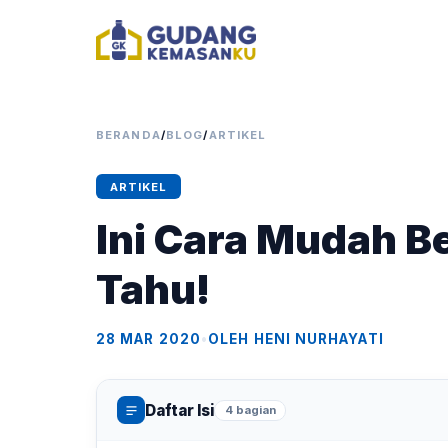
BERANDA
/
BLOG
/
ARTIKEL
ARTIKEL
Ini Cara Mudah Be
Tahu!
28 MAR 2020
•
OLEH HENI NURHAYATI
Daftar Isi
4 bagian