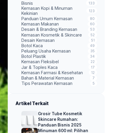
Bisnis
133
Kemasan Kopi & Minuman
123
Kekinian
Panduan Umum Kemasan
80
Kemasan Makanan
60
Desain & Branding Kemasan
53
Kemasan Kosmetik & Skincare
52
Desain Kemasan
51
Botol Kaca
49
Peluang Usaha Kemasan
35
Botol Plastik
34
Kemasan Fleksibel
22
Jar & Toples Kaca
17
Kemasan Farmasi & Kesehatan
12
Bahan & Material Kemasan
7
Tips Perawatan Kemasan
5
Artikel Terkait
Grosir Tube Kosmetik
Skincare Rumahan:
Panduan Bisnis 2025
Minuman 600 ml: Pilihan