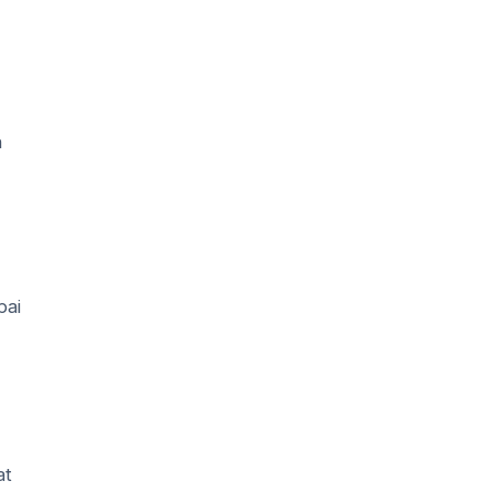
n
pai
at