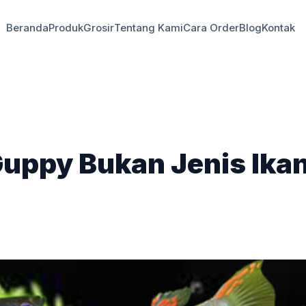
Beranda
Produk
Grosir
Tentang Kami
Cara Order
Blog
Kontak
Guppy Bukan Jenis Ika