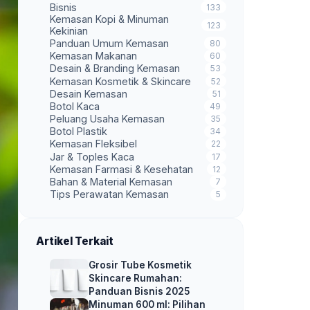
Bisnis
133
Kemasan Kopi & Minuman
123
Kekinian
Panduan Umum Kemasan
80
Kemasan Makanan
60
Desain & Branding Kemasan
53
Kemasan Kosmetik & Skincare
52
Desain Kemasan
51
Botol Kaca
49
Peluang Usaha Kemasan
35
Botol Plastik
34
Kemasan Fleksibel
22
Jar & Toples Kaca
17
Kemasan Farmasi & Kesehatan
12
Bahan & Material Kemasan
7
Tips Perawatan Kemasan
5
Artikel Terkait
Grosir Tube Kosmetik
Skincare Rumahan:
Panduan Bisnis 2025
Minuman 600 ml: Pilihan