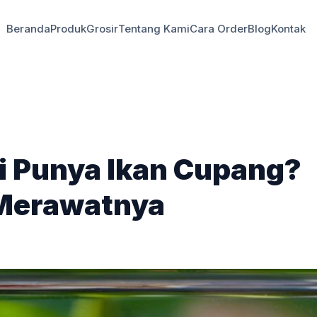
Beranda
Produk
Grosir
Tentang Kami
Cara Order
Blog
Kontak
i Punya Ikan Cupang?
 Merawatnya