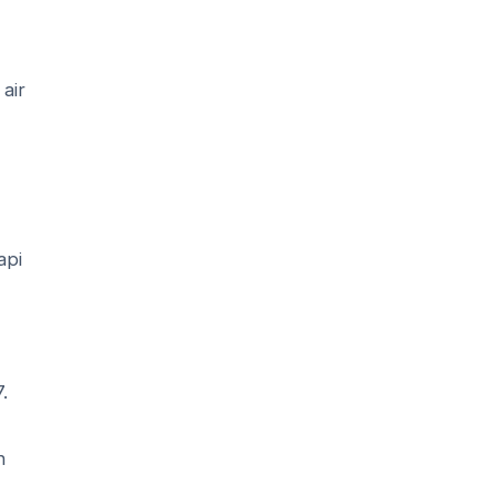
air
api
.
n