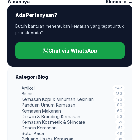
Amannya
Skincare →
Ada Pertanyaan?
Butuh bantuan menentukan kemasan yang tepat untuk
produk Anda?
Chat via WhatsApp
Kategori Blog
Artikel
247
Bisnis
133
Kemasan Kopi & Minuman Kekinian
123
Panduan Umum Kemasan
80
Kemasan Makanan
60
Desain & Branding Kemasan
53
Kemasan Kosmetik & Skincare
52
Desain Kemasan
51
Botol Kaca
49
Peluang Usaha Kemasan
35