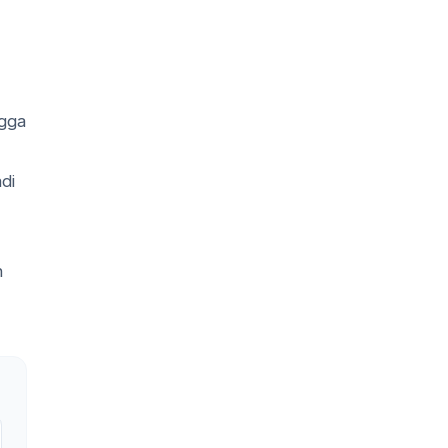
ngga
di
n