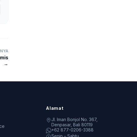
TNYA
omis
→
Alamat
Jl. Iman Bonjol No. 367,
Denpasar, Bali 80119
ice
+62 877-0206-3388
Senin – Sabtu