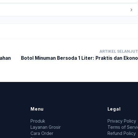
ARTIKEL SELANJU
Tahan
Botol Minuman Bersoda 1 Liter: Praktis dan Ekon
Menu
Legal
Produk
Privacy Policy
Layanan Grosir
Terms of Serv
Cara Order
Refund Policy