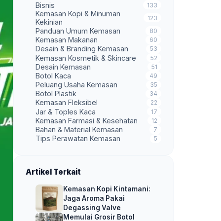
Bisnis
133
Kemasan Kopi & Minuman
123
Kekinian
Panduan Umum Kemasan
80
Kemasan Makanan
60
Desain & Branding Kemasan
53
Kemasan Kosmetik & Skincare
52
Desain Kemasan
51
Botol Kaca
49
Peluang Usaha Kemasan
35
Botol Plastik
34
Kemasan Fleksibel
22
Jar & Toples Kaca
17
Kemasan Farmasi & Kesehatan
12
Bahan & Material Kemasan
7
Tips Perawatan Kemasan
5
Artikel Terkait
Kemasan Kopi Kintamani:
Jaga Aroma Pakai
Degassing Valve
Memulai Grosir Botol