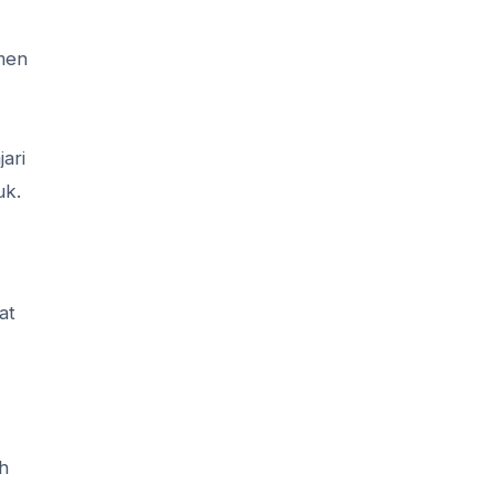
men
,
ari
uk.
at
h