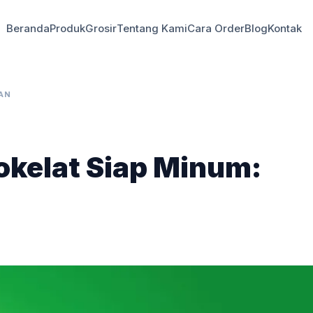
Beranda
Produk
Grosir
Tentang Kami
Cara Order
Blog
Kontak
AN
kelat Siap Minum: