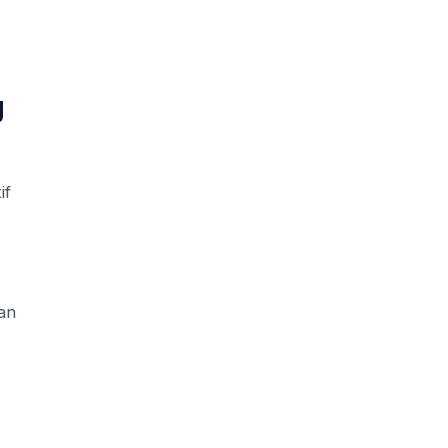
g
if
an