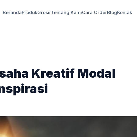
Beranda
Produk
Grosir
Tentang Kami
Cara Order
Blog
Kontak
Usaha Kreatif Modal
nspirasi