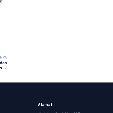
uk
TNYA
 dan
s →
Alamat