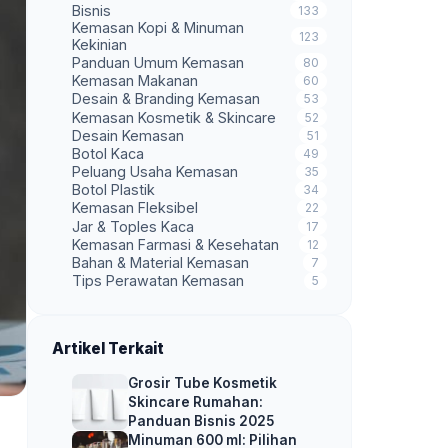
Bisnis
133
Kemasan Kopi & Minuman
123
Kekinian
Panduan Umum Kemasan
80
Kemasan Makanan
60
Desain & Branding Kemasan
53
Kemasan Kosmetik & Skincare
52
Desain Kemasan
51
Botol Kaca
49
Peluang Usaha Kemasan
35
Botol Plastik
34
Kemasan Fleksibel
22
Jar & Toples Kaca
17
Kemasan Farmasi & Kesehatan
12
Bahan & Material Kemasan
7
Tips Perawatan Kemasan
5
Artikel Terkait
Grosir Tube Kosmetik
Skincare Rumahan:
Panduan Bisnis 2025
Minuman 600 ml: Pilihan