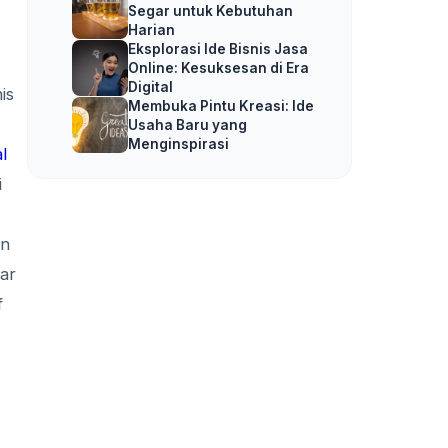
Segar untuk Kebutuhan
Harian
Eksplorasi Ide Bisnis Jasa
Online: Kesuksesan di Era
Digital
is
Membuka Pintu Kreasi: Ide
Usaha Baru yang
Menginspirasi
l
i
an
tar
f