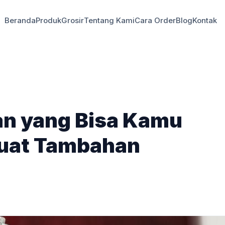
Beranda
Produk
Grosir
Tentang Kami
Cara Order
Blog
Kontak
an yang Bisa Kamu
uat Tambahan