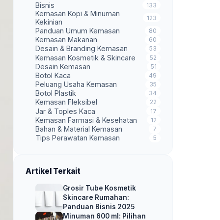
Bisnis
133
Kemasan Kopi & Minuman
123
Kekinian
Panduan Umum Kemasan
80
Kemasan Makanan
60
Desain & Branding Kemasan
53
Kemasan Kosmetik & Skincare
52
Desain Kemasan
51
Botol Kaca
49
Peluang Usaha Kemasan
35
Botol Plastik
34
Kemasan Fleksibel
22
Jar & Toples Kaca
17
Kemasan Farmasi & Kesehatan
12
Bahan & Material Kemasan
7
Tips Perawatan Kemasan
5
Artikel Terkait
Grosir Tube Kosmetik
Skincare Rumahan:
Panduan Bisnis 2025
Minuman 600 ml: Pilihan