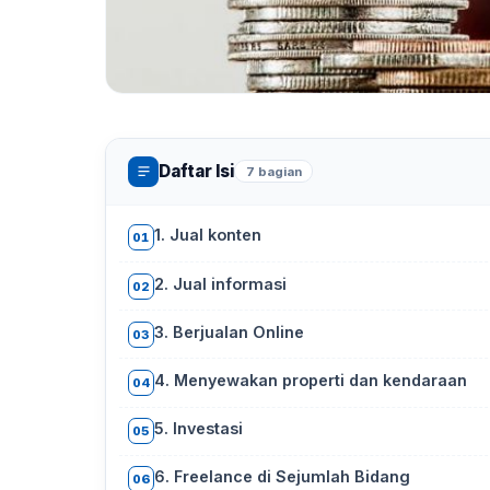
Daftar Isi
7 bagian
1. Jual konten
01
2. Jual informasi
02
3. Berjualan Online
03
4. Menyewakan properti dan kendaraan
04
5. Investasi
05
6. Freelance di Sejumlah Bidang
06