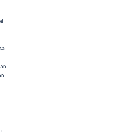
al
sa
kan
an
m