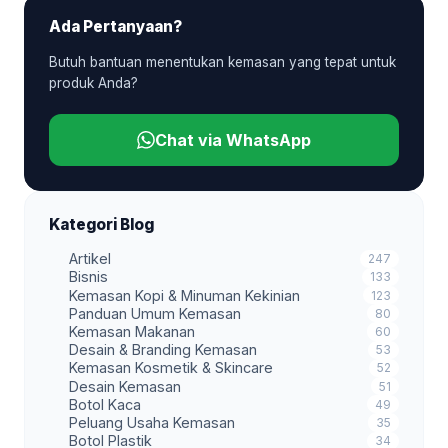
Ada Pertanyaan?
Butuh bantuan menentukan kemasan yang tepat untuk
produk Anda?
Chat via WhatsApp
Kategori Blog
Artikel
247
Bisnis
133
Kemasan Kopi & Minuman Kekinian
123
Panduan Umum Kemasan
80
Kemasan Makanan
60
Desain & Branding Kemasan
53
Kemasan Kosmetik & Skincare
52
Desain Kemasan
51
Botol Kaca
49
Peluang Usaha Kemasan
35
Botol Plastik
34