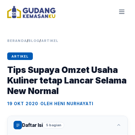
BERANDA
/
BLOG
/
ARTIKEL
ARTIKEL
Tips Supaya Omzet Usaha
Kuliner tetap Lancar Selama
New Normal
19 OKT 2020
•
OLEH HENI NURHAYATI
Daftar Isi
5 bagian