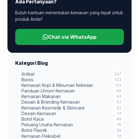
Ada Pertanyaan?
Butuh bantuan menentukan kemasan yang tepat untuk
produk Anda?
Chat via WhatsApp
Kategori Blog
Artikel
247
Bisnis
133
Kemasan Kopi & Minuman Kekinian
123
Panduan Umum Kemasan
80
Kemasan Makanan
60
Desain & Branding Kemasan
53
Kemasan Kosmetik & Skincare
52
Desain Kemasan
51
Botol Kaca
49
Peluang Usaha Kemasan
35
Botol Plastik
34
Kemasan Fleksibel
22