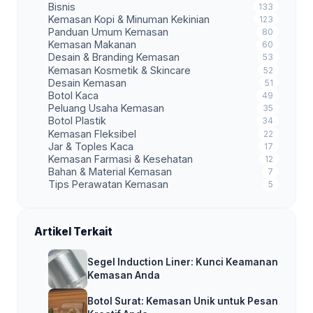
Bisnis
133
Kemasan Kopi & Minuman Kekinian
123
Panduan Umum Kemasan
80
Kemasan Makanan
60
Desain & Branding Kemasan
53
Kemasan Kosmetik & Skincare
52
Desain Kemasan
51
Botol Kaca
49
Peluang Usaha Kemasan
35
Botol Plastik
34
Kemasan Fleksibel
22
Jar & Toples Kaca
17
Kemasan Farmasi & Kesehatan
12
Bahan & Material Kemasan
7
Tips Perawatan Kemasan
5
Artikel Terkait
Segel Induction Liner: Kunci Keamanan
Kemasan Anda
Botol Surat: Kemasan Unik untuk Pesan